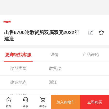
***
出售6700吨散货船双底双壳2022年
建造
更详细找客服
详情
产品评论
船舶类型
散货船
建造地点
浙江
建造时间
2020
加入购物车
立即购买
首页
客服
购物车